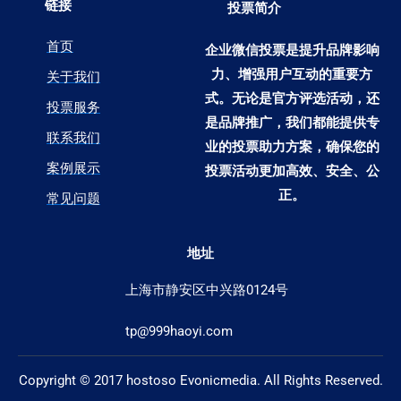
链接
投票简介
首页
企业微信投票是提升品牌影响
力、增强用户互动的重要方
关于我们
式。无论是官方评选活动，还
投票服务
是品牌推广，我们都能提供专
联系我们
业的投票助力方案，确保您的
案例展示
投票活动更加高效、安全、公
正。
常见问题
地址
上海市静安区中兴路0124号
tp@999haoyi.com
Copyright © 2017 hostoso Evonicmedia. All Rights Reserved.