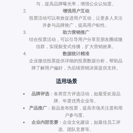
与，提高品牌曝光率，增强公众认知度。
增强用户互动
投票活动可以有效促进用户互动，让更多人关注
并参与品牌推广，提高用户粘性。
助力营销推广
结合投票活动，可以引导用户分享至朋友圈或微
信群，实现裂变式传播，扩大营销效果。
数据统计精准
企业微信投票提供详细的投票数据分析，帮助品
牌了解用户偏好，为后续营销决策提供支持。
适用场景
品牌评选
：各类官方评选活动，如最受欢迎品
牌、年度优秀企业等。
产品推广
：新品发布投票，提高市场关注度和用
户参与度。
企业内部竞赛
：企业文化建设，如最佳员工评
选、团队竞赛等。